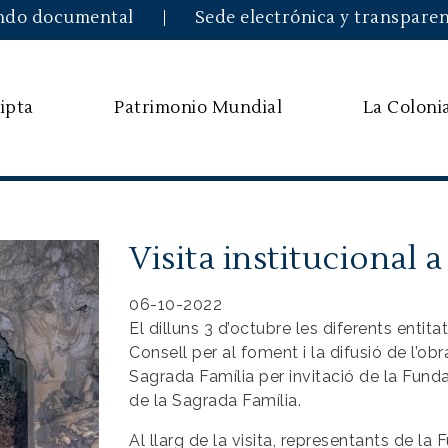
Pasar al contenido principal
ndo documental
Sede electrónica y transparen
ipta
Patrimonio Mundial
La Coloni
Visita institucional 
06-10-2022
El dilluns 3 d’octubre les diferents entit
Consell per al foment i la difusió de l’obr
Sagrada Família per invitació de la Fund
de la Sagrada Família.
Al llarg de la visita, representants de la