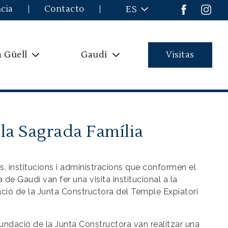
cia
Contacto
ES
a Güell
Gaudí
Visitas
a la Sagrada Família
ats, institucions i administracions que conformen el
a de Gaudí van fer una visita institucional a la
ació de la Junta Constructora del Temple Expiatori
 Fundació de la Junta Constructora van realitzar una