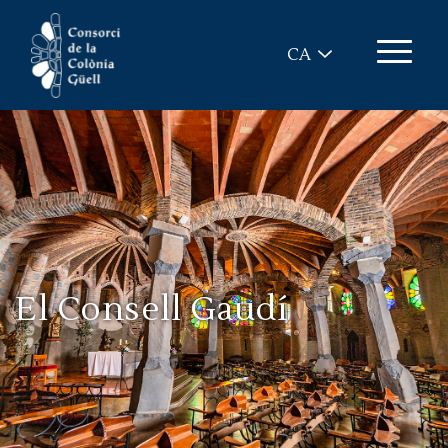
Vés al contingut
CA
El Consell Gaudí